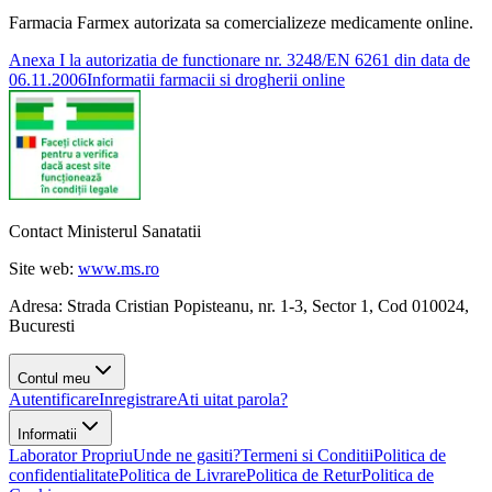
Farmacia Farmex autorizata sa comercializeze medicamente online.
Anexa I la autorizatia de functionare nr. 3248/EN 6261 din data de
06.11.2006
Informatii farmacii si drogherii online
Contact Ministerul Sanatatii
Site web:
www.ms.ro
Adresa: Strada Cristian Popisteanu, nr. 1-3, Sector 1, Cod 010024,
Bucuresti
Contul meu
Autentificare
Inregistrare
Ati uitat parola?
Informatii
Laborator Propriu
Unde ne gasiti?
Termeni si Conditii
Politica de
confidentialitate
Politica de Livrare
Politica de Retur
Politica de