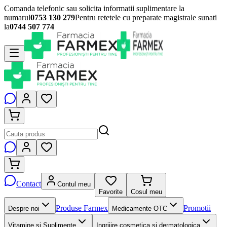
Comanda telefonic sau solicita informatii suplimentare la
numarul
0753 130 279
Pentru retetele cu preparate magistrale sunati
la
0744 507 774
Contact
Contul meu
Favorite
Cosul meu
Produse Farmex
Promotii
Despre noi
Medicamente OTC
Vitamine si Suplimente
Ingrijire cosmetica si dermatologica